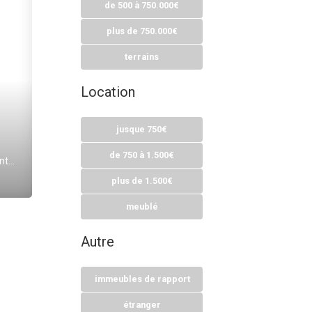
de 500 à 750.000€
plus de 750.000€
terrains
Location
jusque 750€
de 750 à 1.500€
Parking extérieur à louer à Saint-Gilles
plus de 1.500€
meublé
Autre
immeubles de rapport
étranger