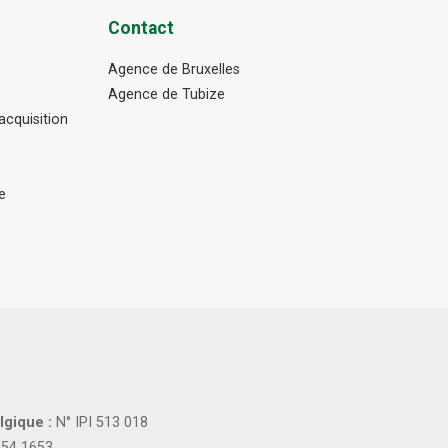
Contact
Agence de Bruxelles
Agence de Tubize
cquisition
e
lgique :
N° IPI 513 018
154 1653