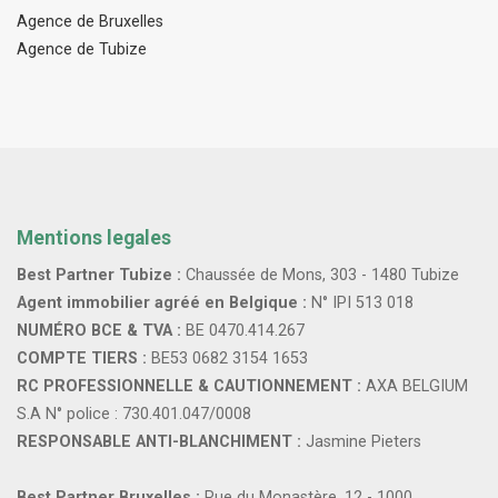
Agence de Bruxelles
Agence de Tubize
Mentions legales
Best Partner Tubize :
Chaussée de Mons, 303 - 1480 Tubize
Agent immobilier agréé en Belgique :
N° IPI 513 018
NUMÉRO BCE & TVA :
BE 0470.414.267
COMPTE TIERS :
BE53 0682 3154 1653
RC PROFESSIONNELLE & CAUTIONNEMENT :
AXA BELGIUM
S.A N° police : 730.401.047/0008
RESPONSABLE ANTI-BLANCHIMENT :
Jasmine Pieters
Best Partner Bruxelles :
Rue du Monastère, 12 - 1000