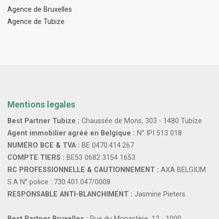
Agence de Bruxelles
Agence de Tubize
Mentions legales
Best Partner Tubize :
Chaussée de Mons, 303 - 1480 Tubize
Agent immobilier agréé en Belgique :
N° IPI 513 018
NUMÉRO BCE & TVA :
BE 0470.414.267
COMPTE TIERS :
BE53 0682 3154 1653
RC PROFESSIONNELLE & CAUTIONNEMENT :
AXA BELGIUM
S.A N° police : 730.401.047/0008
RESPONSABLE ANTI-BLANCHIMENT :
Jasmine Pieters
Best Partner Bruxelles :
Rue du Monastère, 12 - 1000