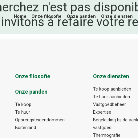
erchez n'est pas disponi
Home
Onze filosofie
Onze panden
Onze diensten
invitons à refaire votre r
Onze filosofie
Onze diensten
Te koop aanbieden
Onze panden
Te huur aanbieden
Te koop
Vastgoedbeheer
Te huur
Expertise
Opbrengsteigendommen
Begeleiding bij de aa
Buitenland
vastgoed
Thermografie