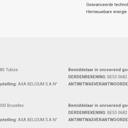
Geavanceerde techno
Hernieuwbare energie
480 Tubize
Bemiddelaar in onroerend goe
DERDENREKENING:
BE53 0682
stelling:
AXA BELGIUM S.A N°
ANTIWITWASVERANTWOORDEL
000 Bruxelles
Bemiddelaar in onroerend goe
DERDENREKENING:
BE53 0682
stelling:
AXA BELGIUM S.A N°
ANTIWITWASVERANTWOORDE