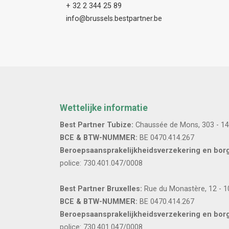
+ 32 2 344 25 89
info@brussels.bestpartner.be
Wettelijke informatie
Best Partner Tubize:
Chaussée de Mons, 303 - 1
BCE & BTW-NUMMER:
BE 0470.414.267
Beroepsaansprakelijkheidsverzekering en borg
police: 730.401.047/0008
Best Partner Bruxelles:
Rue du Monastère, 12 - 1
BCE & BTW-NUMMER:
BE 0470.414.267
Beroepsaansprakelijkheidsverzekering en borg
police: 730.401.047/0008