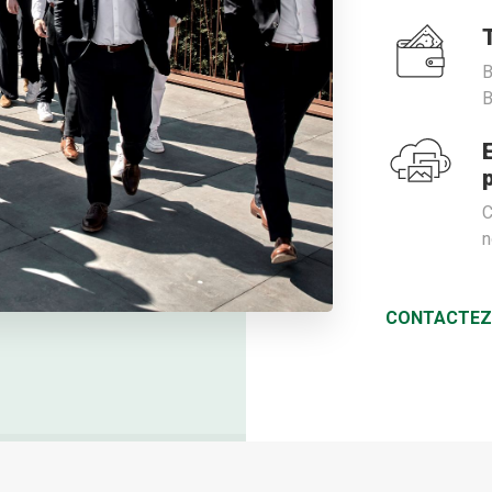
B
B
C
n
CONTACTEZ