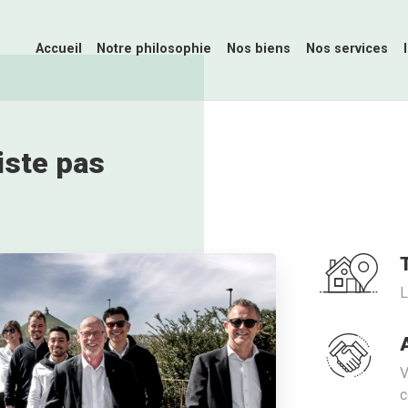
Accueil
Notre philosophie
Nos biens
Nos services
iste pas
L
V
c