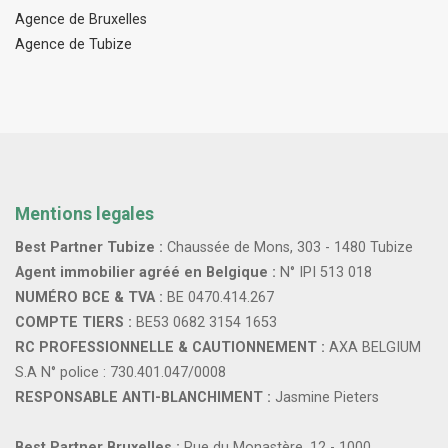
Agence de Bruxelles
Agence de Tubize
Mentions legales
Best Partner Tubize :
Chaussée de Mons, 303 - 1480 Tubize
Agent immobilier agréé en Belgique :
N° IPI 513 018
NUMÉRO BCE & TVA :
BE 0470.414.267
COMPTE TIERS :
BE53 0682 3154 1653
RC PROFESSIONNELLE & CAUTIONNEMENT :
AXA BELGIUM
S.A N° police : 730.401.047/0008
RESPONSABLE ANTI-BLANCHIMENT :
Jasmine Pieters
Best Partner Bruxelles :
Rue du Monastère, 12 - 1000