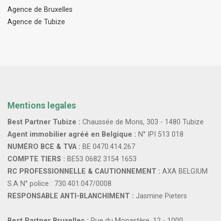
Agence de Bruxelles
Agence de Tubize
Mentions legales
Best Partner Tubize :
Chaussée de Mons, 303 - 1480 Tubize
Agent immobilier agréé en Belgique :
N° IPI 513 018
NUMÉRO BCE & TVA :
BE 0470.414.267
COMPTE TIERS :
BE53 0682 3154 1653
RC PROFESSIONNELLE & CAUTIONNEMENT :
AXA BELGIUM
S.A N° police : 730.401.047/0008
RESPONSABLE ANTI-BLANCHIMENT :
Jasmine Pieters
Best Partner Bruxelles :
Rue du Monastère, 12 - 1000